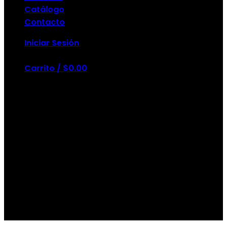
Catálogo
Contacto
Iniciar Sesión
Carrito /
$
0.00
No hay productos en el carrito.
Carrito
LOGO ELEMENT
No hay productos en el carrito.
Lorem ipsum dolor sit amet,
consectetuer adipiscing
elit, sed diam nonummy
nibh euismod tincidunt ut
laoreet dolore magna
aliquam erat volutpat.