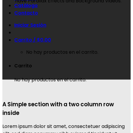
have Parallax Effects and Background Videos.
Catálogo
Contacto
Iniciar Sesión
Carrito /
$
0.00
No hay productos en el carrito.
Carrito
No hay productos en el carrito.
A Simple section with a two column row
inside
Lorem ipsum dolor sit amet, consectetuer adipiscing