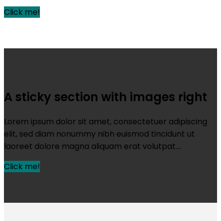
Click me!
A sticky section with images right
Lorem ipsum dolor sit amet, consectetuer adipiscing
elit, sed diam nonummy nibh euismod tincidunt ut
laoreet dolore magna aliquam erat volutpat….
Click me!