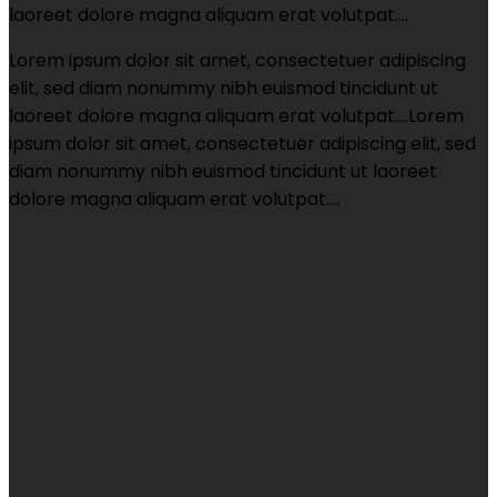
laoreet dolore magna aliquam erat volutpat….
Lorem ipsum dolor sit amet, consectetuer adipiscing
elit, sed diam nonummy nibh euismod tincidunt ut
laoreet dolore magna aliquam erat volutpat….Lorem
ipsum dolor sit amet, consectetuer adipiscing elit, sed
diam nonummy nibh euismod tincidunt ut laoreet
dolore magna aliquam erat volutpat….