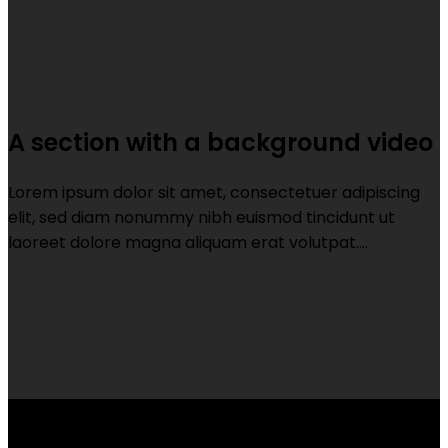
A section with a background video
Lorem ipsum dolor sit amet, consectetuer adipiscing
elit, sed diam nonummy nibh euismod tincidunt ut
laoreet dolore magna aliquam erat volutpat….