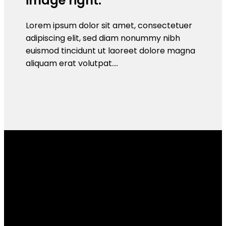
image right.
Lorem ipsum dolor sit amet, consectetuer
adipiscing elit, sed diam nonummy nibh
euismod tincidunt ut laoreet dolore magna
aliquam erat volutpat….
Section With a parallax background
Lorem ipsum dolor sit amet